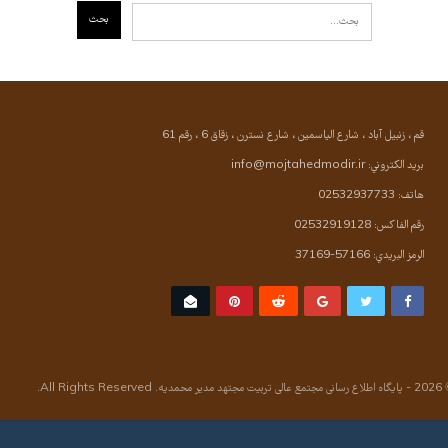
قم ، زنبيل آباد ، شارع الياسمين ، شارع نسترن ، زقاق 6 ، رقم 61
بريد الكتروني: info@mojtahedmodir.ir
هاتف: 02532937733
رقم الفاكس: 02532919128
الرمز البريدي: 57166-37169
یت مجتهد مدیر محمدیه. All Rights Reserved.