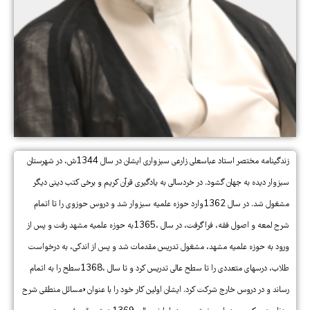
زندگینامه مختصر استاد عباسعلی زارعی سبزواری ایشان در سال 1344ش، در شهرستان
سبزوار دیده به جهان گشود. در خردسالی به یادگیری قرآن کریم و برخی کتب دینی دیگر
مشغول شد. در سال 1362وارد حوزه علمیه سبزوار شد و دروس حوزوى را تا اتمام
شرح لمعه و اصول فقه، فراگرفت، در سال ،1365به حوزه علمیه مشهد رفت و پس از
ورود به حوزه علمیه مشهد، مشغول تدریس مقدمات شد و پس از اندکى، به درخواست
طلاب، درسهاى متعددى را تا سطح عالى تدریس کرد و تا سال ،1368سطح را به اتمام
رساند و در دروس خارج شرکت کرد. ایشان اولین کار خود را با عنوان «مسائل منطقى شرح