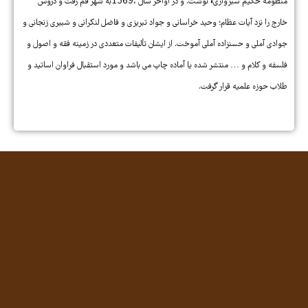
منظومه حکیم سبزوارى» نوشت. و در اواخر سال ،1369به شهر قم رفت و دروس
خارج را نزد آیات عظام؛ وحید خراسانى و جواد تبریزى و فاضل لنکرانى و شبیرى زنجانى و
جوادى آملى و حسنزاده آملى آموخت. از ایشان تألیفات متعددی در زمینه فقه و اصول و
فلسفه و کلام و … منتشر شده یا آماده چاپ می باشد و مورد استقبال فراوان اساتید و
طلاب حوزه علمیه قرار گرفت.