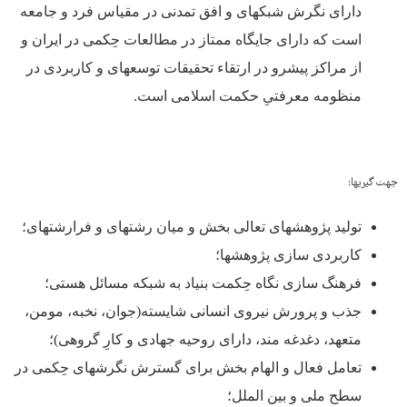
دارای نگرش شبکه­ای و افق تمدنی در مقیاس فرد و جامعه
است که دارای جایگاه ممتاز در مطالعات حِکمی در ایران و
از مراکز پیشرو در ارتقاء تحقیقات توسعه­ای و کاربردی در
منظومه معرفتیِ حکمت اسلامی است.
جهت گیری­ها:
تولید پژوهش­های تعالی بخش و میان رشته­ای و فرارشته­ای؛
کاربردی سازی پژوهش­ها؛
فرهنگ سازی نگاه حِکمت بنیاد به شبکه مسائل هستی؛
جذب و پرورش نیروی انسانی شایسته(جوان، نخبه، مومن،
متعهد، دغدغه مند، دارای روحیه جهادی و کارِ گروهی)؛
تعامل فعال و الهام بخش برای گسترش نگرش­های حِکمی در
سطح ملی و بین الملل؛