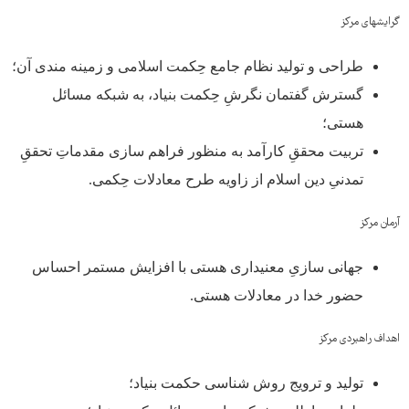
گرایش­های مرکز
طراحی و تولید نظام جامع حِکمت اسلامی و زمینه مندی آن؛
گسترش گفتمان نگرشِ حِکمت بنیاد، به شبکه مسائل
هستی؛
تربیت محققِ کارآمد به منظور فراهم سازی مقدماتِ تحققِ
تمدنیِ دین اسلام از زاویه طرح معادلات حِکمی.
آرمان مرکز
جهانی سازیِ معنی­داری هستی با افزایش مستمر احساس
حضور خدا در معادلات هستی.
اهداف راهبردی مرکز
تولید و ترویج روش شناسی حکمت بنیاد؛