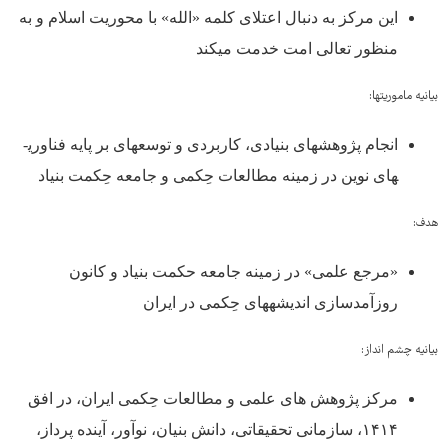
این مرکز به دنبال اعتلای کلمه «الله» با محوریت اسلام و به
منظور تعالی امت خدمت می­کند
بیانیه ماموریت­ها:
انجام پژوهش­های بنیادی، کاربردی و توسعه­ای بر پایه فناوری­
های نوین در زمینه مطالعات حِکمی و جامعه حِکمت بنیاد
هدف:
«مرجع علمی» در زمینه جامعه حکمت بنیاد و کانون
روزآمدسازی اندیشه­های حِکمی در ایران
بیانیه چشم انداز:
مرکز پژوهش های علمی و مطالعات حِکمی ایران، در افق
۱۴۱۴، سازمانی تحقیقاتی، دانش بنیان، نوآور، آینده پرداز،