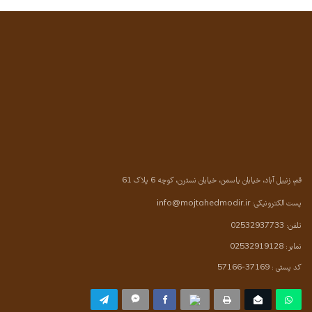
قم، زنبیل آباد، خیابان یاسمن، خیابان نسترن، کوچه 6 پلاک 61
پست الکترونیکی:
info@mojtahedmodir.ir
تلفن: 02532937733
نمابر: 02532919128
کد پستی : 37169-57166