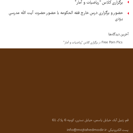
برگزاری کلاس “ریاضیات و آمار”
حضور و برگزاری درس خارج فقه الحکومه با حضور حضرت آیت الله مدرسی
یزدی
آخرین دیدگاه‌ها
Free Porn Pics
در
برگزاری کلاس “ریاضیات و آمار”
قم، زنبیل آباد، خیابان یاسمن، خیابان نسترن، کوچه 6 پلاک 61
پست الکترونیکی:
info@mojtahedmodir.ir