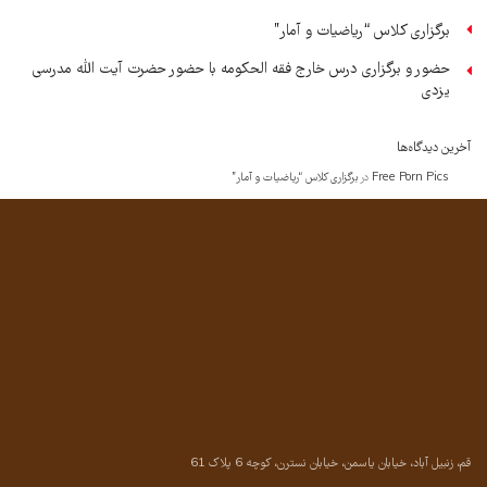
برگزاری کلاس “ریاضیات و آمار”
حضور و برگزاری درس خارج فقه الحکومه با حضور حضرت آیت الله مدرسی
یزدی
آخرین دیدگاه‌ها
Free Porn Pics
در
برگزاری کلاس “ریاضیات و آمار”
قم، زنبیل آباد، خیابان یاسمن، خیابان نسترن، کوچه 6 پلاک 61