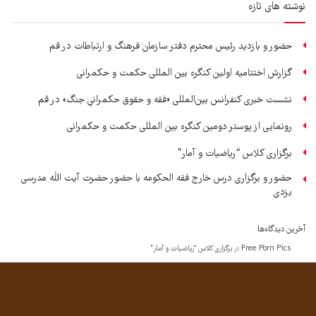
نوشته های تازه
حضور و بازدید رئیس محترم دفتر سازمان فرهنگ و ارتباطات در قم
گزارش اختتامیه اولین کنگره بین المللی حکمت و حکمرانی
نشست خبری کنفرانس بین‌المللی «فقه و حقوق حکمرانیِ جنگ» در قم
رونمایی از پوستر دومین کنگره بین المللی حکمت و حکمرانی
برگزاری کلاس “ریاضیات و آمار”
حضور و برگزاری درس خارج فقه الحکومه با حضور حضرت آیت الله مدرسی
یزدی
آخرین دیدگاه‌ها
Free Porn Pics
در
برگزاری کلاس “ریاضیات و آمار”