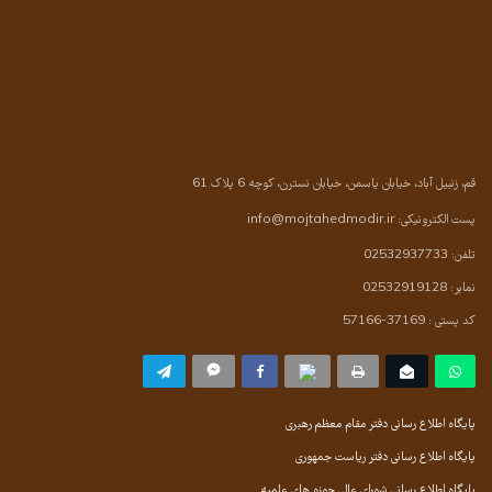
قم، زنبیل آباد، خیابان یاسمن، خیابان نسترن، کوچه 6 پلاک 61
پست الکترونیکی:
info@mojtahedmodir.ir
تلفن: 02532937733
نمابر: 02532919128
کد پستی : 37169-57166
پایگاه اطلاع رسانی دفتر مقام معظم رهبری
پایگاه اطلاع رسانی دفتر ریاست جمهوری
پایگاه اطلاع رسانی شورای عالی حوزه های علمیه