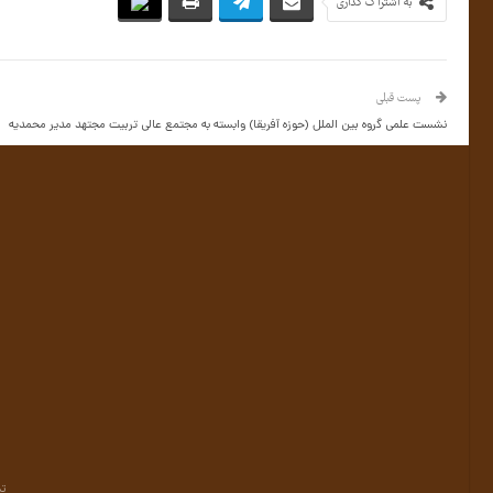
به اشتراک گذاری
پست قبلی
نشست علمی گروه بین الملل (حوزه آفریقا) وابسته به مجتمع عالی تربیت مجتهد مدیر محمدیه
تم