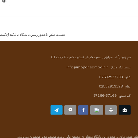
3
نشست علمی باحضور رییس دانشگاه تاشکند ازبکستان
قم، زنبیل آباد، خیابان یاسمن، خیابان نسترن، کوچه 6 پلاک 61
پست الکترونیکی:
info@mojtahedmodir.ir
تلفن: 02532937733
نمابر: 02532919128
کد پستی : 37169-57166
ام حقوق مادی و معنوی این پایگاه متعلق به مجتمع عالی تربیت مجتهد مدیر محمدیه می باشد.