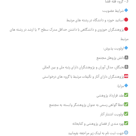
3- گروه فقه قضا
شرایط عضویت:
اساتید حوزه و دانشگاه در رشته های مرتبط
پژوهشگران حوزوی و دانشگاهی با داشتن حداقل مدرک سطح ۳ یا ارشد در رشته های
مرتبط
اولویت پذیرش:
🅰دانش پژوهان مجتمع
🅱نخبگان، مدال آوران و پژوهشگران دارای رتبه ملی و بین المللی
پژوهشگران دارای آثار و تألیفات مرتبط با گروه های درخواستی
مزایا:
عقد قرارداد پژوهشی
اعطا گواهی رسمی به عنوان پژوهشگر وابسته به مجتمع
اولویت انتشار آثار
بهره مندی از فضای پژوهشی و کتابخانه
جهت ثبت نام به لینک زیر مراجعه بفرمایید