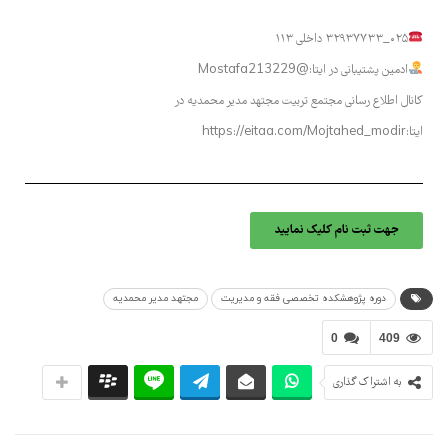
۰۲۵_۳۲۹۳۷۷۳۳ داخلی ۱۱۳
ادمین پشتیبانی در ایتا:@Mostafa213229
کانال اطلاع رسانی مجتمع تربیت مجتهد مدیر محمدیه در
ایتا:https://eitaa.com/Mojtahed_modir
جهت ثبت نام کلیک نمایید
دوره پژوهشکده تخصصی فقه و مدیریت
مجتهد مدیر محمدیه
0
409
به اشتراک گذاری