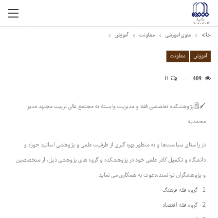
خانه
منوی اموزشی
معاونت
آموزش
آموزش
معاونت
0
409
🖌🗒پژوهشکده تخصصی فقه و مدیریت وابسته به مجتمع عالی تربیت مجتهد مدیر
محمدیه
در راستای سیاست‌ها و به منظور بهره گیری از ظرفیت علمی و پژوهشی اساتید حوزه و
دانشگاه و تکمیل کادر علمی خود در پژوهشکده و گروه های پژوهشی ذیل، از متخصصین
و پژوهشگران توانمند،دعوت به همکاری می نماید.
1- گروه فقه فرهنگ
2- گروه فقه اقتصاد