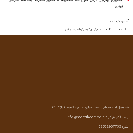
حضور و برگزاری درس خارج فقه الحکومه با حضور حضرت آیت الله مدرسی
یزدی
آخرین دیدگاه‌ها
Free Porn Pics
در
برگزاری کلاس “ریاضیات و آمار”
قم، زنبیل آباد، خیابان یاسمن، خیابان نسترن، کوچه 6 پلاک 61
پست الکترونیکی:
info@mojtahedmodir.ir
تلفن: 02532937733