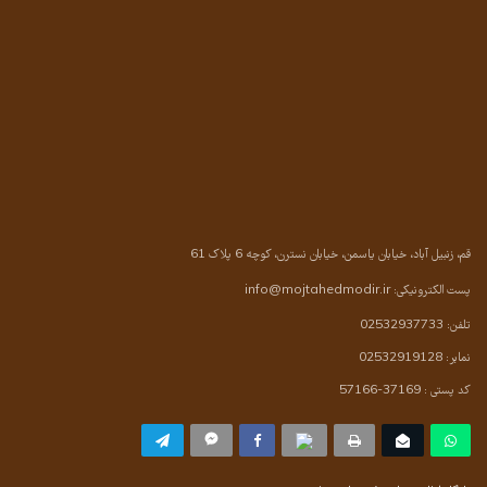
قم، زنبیل آباد، خیابان یاسمن، خیابان نسترن، کوچه 6 پلاک 61
پست الکترونیکی:
info@mojtahedmodir.ir
تلفن: 02532937733
نمابر: 02532919128
کد پستی : 37169-57166