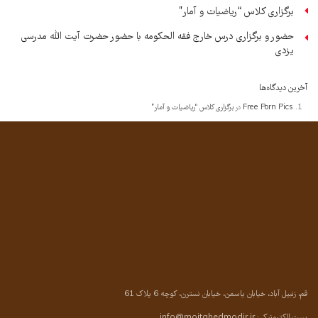
برگزاری کلاس “ریاضیات و آمار”
حضور و برگزاری درس خارج فقه الحکومه با حضور حضرت آیت الله مدرسی
یزدی
آخرین دیدگاه‌ها
Free Porn Pics
در
برگزاری کلاس “ریاضیات و آمار”
قم، زنبیل آباد، خیابان یاسمن، خیابان نسترن، کوچه 6 پلاک 61
پست الکترونیکی:
info@mojtahedmodir.ir