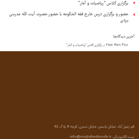
برگزاری کلاس “ریاضیات و آمار”
حضور و برگزاری درس خارج فقه الحکومه با حضور حضرت آیت الله مدرسی
یزدی
آخرین دیدگاه‌ها
Free Porn Pics
در
برگزاری کلاس “ریاضیات و آمار”
قم، زنبیل آباد، خیابان یاسمن، خیابان نسترن، کوچه 6 پلاک 61
پست الکترونیکی:
info@mojtahedmodir.ir