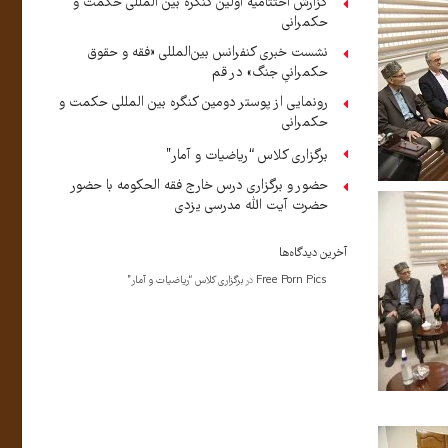
گزارش اختتامیه اولین کنگره بین المللی حکمت و
حکمرانی
نشست خبری کنفرانس بین‌المللی «فقه و حقوق
حکمرانیِ جنگ» در قم
رونمایی از پوستر دومین کنگره بین المللی حکمت و
حکمرانی
برگزاری کلاس “ریاضیات و آمار”
حضور و برگزاری درس خارج فقه الحکومه با حضور
حضرت آیت الله مدرسی یزدی
آخرین دیدگاه‌ها
Free Porn Pics
در
برگزاری کلاس “ریاضیات و آمار”