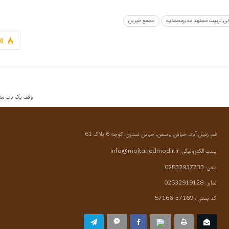
لی تربیت مجتهد مدیرمحمدیه
مجمع خیرین
70
وقف یک باب منز
قم، زنبیل آباد، خیابان یاسمن، خیابان نسترن، کوچه 6 پلاک 61
پست الکترونیکی:
info@mojtahedmodir.ir
تلفن: 02532937733
نمابر: 02532919128
کد پستی : 37169-57166