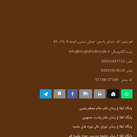
قم، زنبیل آباد، خیابان یاسمن، خیابان نسترن، کوچه 6 پلاک 61
پست الکترونیکی:
info@mojtahedmodir.ir
تلفن: 02532937733
نمابر: 02532919128
کد پستی : 37169-57166
پایگاه اطلاع رسانی دفتر مقام معظم رهبری
پایگاه اطلاع رسانی دفتر ریاست جمهوری
پایگاه اطلاع رسانی شورای عالی حوزه های علمیه
پایگاه اطلاع رسانی جامعه مدرسین حوزه علمیه قم