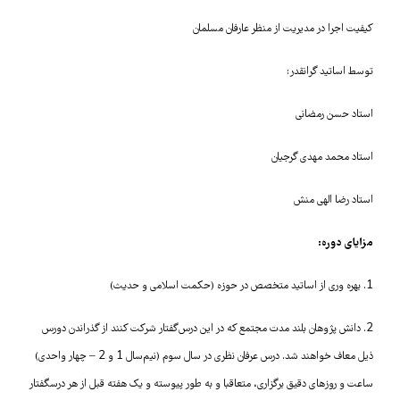
کیفیت اجرا در مدیریت از منظر عارفان مسلمان
توسط اساتید گرانقدر:
استاد حسن رمضانی
استاد محمد مهدی گرجیان
استاد رضا الهی منش
مزایای دوره:
1. بهره وری از اساتید متخصص در حوزه (حکمت اسلامی و حدیث)
2. دانش پژوهان بلند مدت مجتمع که در این درس‌گفتار شرکت کنند از گذراندن دورس
ذیل معاف خواهند شد. درس عرفان نظری در سال سوم (نیم‌سال 1 و 2 – چهار واحدی)
ساعت و روزهای دقیق برگزاری، متعاقبا و به طور پیوسته و یک هفته قبل از هر درسگفتار