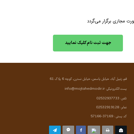
ورت مجازی برگزار می‌گردد
جهت ثبت نام کلیک نمایید
قم، زنبیل آباد، خیابان یاسمن، خیابان نسترن، کوچه 6 پلاک 61
پست الکترونیکی:
info@mojtahedmodir.ir
تلفن: 02532937733
نمابر: 02532919128
کد پستی : 37169-57166