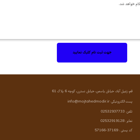
علام خواهد شد.
جهت ثبت نام کلیک نمایید
قم، زنبیل آباد، خیابان یاسمن، خیابان نسترن، کوچه 6 پلاک 61
پست الکترونیکی:
info@mojtahedmodir.ir
تلفن: 02532937733
نمابر: 02532919128
کد پستی : 37169-57166