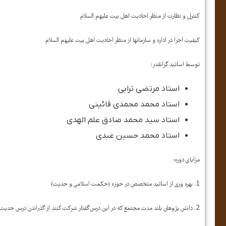
کنترل و نظارت از منظر احادیث اهل بیت علیهم السلام
کیفیت اجرا در اداره و سازمانها از منظر احادیث اهل بیت علیهم السلام
توسط اساتید گرانقدر:
استاد مرتضی ترابی
استاد محمد محمدی قائینی
استاد سید محمد صادق علم الهدی
استاد محمد حسین عبدی
مزایای دوره:
1. بهره وری از اساتید متخصص در حوزه (حکمت اسلامی و حدیث)
2. دانش پژوهان بلند مدت مجتمع که در این درس‌گفتار شرکت کنند از گذراندن درس حدیث شناسی، در سال اول (نیم‌سال 1 – دو واحدی) معاف خواهند شد.