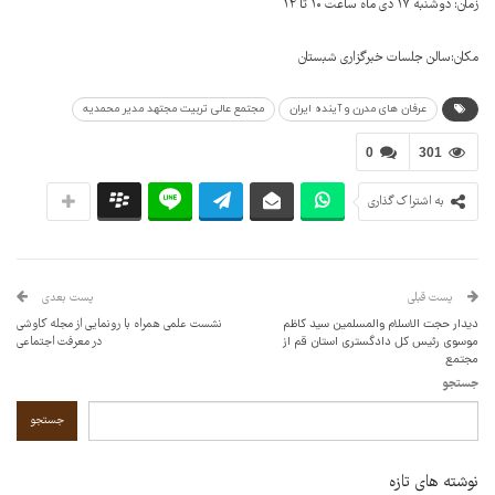
زمان: دوشنبه ۱۷ دی ماه ساعت ۱۰ تا ۱۲
مکان:سالن جلسات خبرگزاری شبستان
عرفان های مدرن و آینده ایران
مجتمع عالی تربیت مجتهد مدیر محمدیه
0
301
به اشتراک گذاری
پست قبلی
پست بعدی
دیدار حجت الاسلام والمسلمین سید کاظم
نشست علمی همراه با رونمایی از مجله کاوشی
موسوی رئیس کل دادگستری استان قم از
در معرفت اجتماعی
مجتمع
جستجو
جستجو
نوشته های تازه