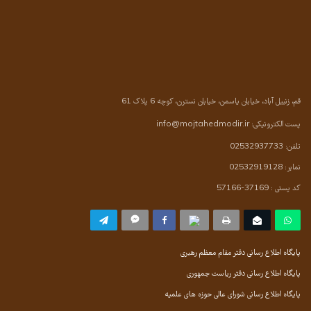
قم، زنبیل آباد، خیابان یاسمن، خیابان نسترن، کوچه 6 پلاک 61
پست الکترونیکی:
info@mojtahedmodir.ir
تلفن: 02532937733
نمابر: 02532919128
کد پستی : 37169-57166
پایگاه اطلاع رسانی دفتر مقام معظم رهبری
پایگاه اطلاع رسانی دفتر ریاست جمهوری
پایگاه اطلاع رسانی شورای عالی حوزه های علمیه