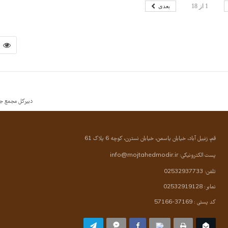
بعدی
1
از
18
6
دبیرکل مجمع جه
قم، زنبیل آباد، خیابان یاسمن، خیابان نسترن، کوچه 6 پلاک 61
پست الکترونیکی:
info@mojtahedmodir.ir
تلفن: 02532937733
نمابر: 02532919128
کد پستی : 37169-57166