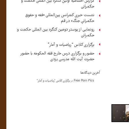
گزارش اختتامیه اولین کنگره بین المللی حکمت و
حکمرانی
نشست خبری کنفرانس بین‌المللی «فقه و حقوق
حکمرانیِ جنگ» در قم
رونمایی از پوستر دومین کنگره بین المللی حکمت و
حکمرانی
برگزاری کلاس “ریاضیات و آمار”
حضور و برگزاری درس خارج فقه الحکومه با حضور
حضرت آیت الله مدرسی یزدی
آخرین دیدگاه‌ها
Free Porn Pics
در
برگزاری کلاس “ریاضیات و آمار”