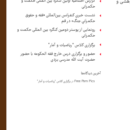
وهشی و
گزارش اختتامیه اولین کنگره بین المللی حکمت و
حکمرانی
نشست خبری کنفرانس بین‌المللی «فقه و حقوق
حکمرانیِ جنگ» در قم
رونمایی از پوستر دومین کنگره بین المللی حکمت و
حکمرانی
برگزاری کلاس “ریاضیات و آمار”
حضور و برگزاری درس خارج فقه الحکومه با حضور
حضرت آیت الله مدرسی یزدی
آخرین دیدگاه‌ها
Free Porn Pics
در
برگزاری کلاس “ریاضیات و آمار”