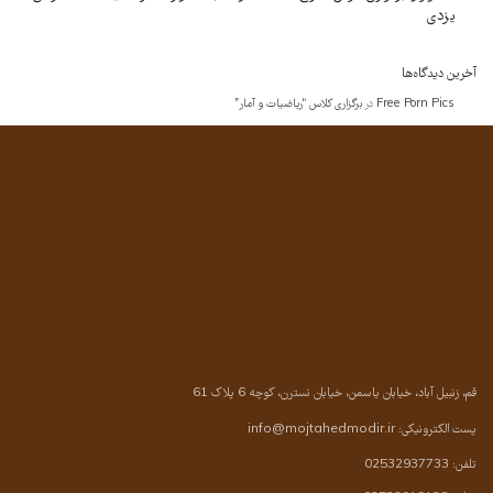
یزدی
آخرین دیدگاه‌ها
Free Porn Pics
در
برگزاری کلاس “ریاضیات و آمار”
قم، زنبیل آباد، خیابان یاسمن، خیابان نسترن، کوچه 6 پلاک 61
پست الکترونیکی:
info@mojtahedmodir.ir
تلفن: 02532937733