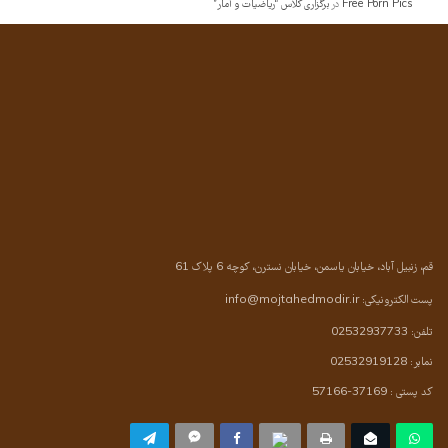
Free Porn Pics
در
برگزاری کلاس “ریاضیات و آمار”
قم، زنبیل آباد، خیابان یاسمن، خیابان نسترن، کوچه 6 پلاک 61
پست الکترونیکی:
info@mojtahedmodir.ir
تلفن: 02532937733
نمابر: 02532919128
کد پستی : 37169-57166