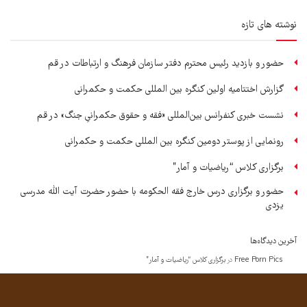
نوشته های تازه
حضور و بازدید رئیس محترم دفتر سازمان فرهنگ و ارتباطات در قم
گزارش اختتامیه اولین کنگره بین المللی حکمت و حکمرانی
نشست خبری کنفرانس بین‌المللی «فقه و حقوق حکمرانیِ جنگ» در قم
رونمایی از پوستر دومین کنگره بین المللی حکمت و حکمرانی
برگزاری کلاس “ریاضیات و آمار”
حضور و برگزاری درس خارج فقه الحکومه با حضور حضرت آیت الله مدرسی
یزدی
آخرین دیدگاه‌ها
Free Porn Pics
در
برگزاری کلاس “ریاضیات و آمار”