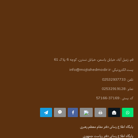
قم، زنبیل آباد، خیابان یاسمن، خیابان نسترن، کوچه 6 پلاک 61
پست الکترونیکی:
info@mojtahedmodir.ir
تلفن: 02532937733
نمابر: 02532919128
کد پستی : 37169-57166
پایگاه اطلاع رسانی دفتر مقام معظم رهبری
پایگاه اطلاع رسانی دفتر ریاست جمهوری