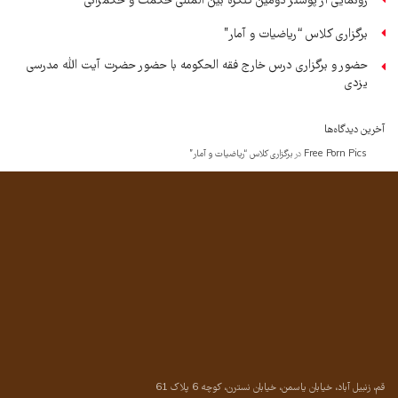
رونمایی از پوستر دومین کنگره بین المللی حکمت و حکمرانی
برگزاری کلاس “ریاضیات و آمار”
حضور و برگزاری درس خارج فقه الحکومه با حضور حضرت آیت الله مدرسی
یزدی
آخرین دیدگاه‌ها
Free Porn Pics
در
برگزاری کلاس “ریاضیات و آمار”
قم، زنبیل آباد، خیابان یاسمن، خیابان نسترن، کوچه 6 پلاک 61