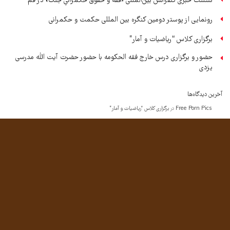
نشست خبری کنفرانس بین‌المللی «فقه و حقوق حکمرانیِ جنگ» در قم
رونمایی از پوستر دومین کنگره بین المللی حکمت و حکمرانی
برگزاری کلاس “ریاضیات و آمار”
حضور و برگزاری درس خارج فقه الحکومه با حضور حضرت آیت الله مدرسی
یزدی
آخرین دیدگاه‌ها
Free Porn Pics
در
برگزاری کلاس “ریاضیات و آمار”