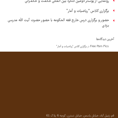
رونمایی از پوستر دومین کنگره بین المللی حکمت و حکمرانی
برگزاری کلاس “ریاضیات و آمار”
حضور و برگزاری درس خارج فقه الحکومه با حضور حضرت آیت الله مدرسی
یزدی
آخرین دیدگاه‌ها
Free Porn Pics
در
برگزاری کلاس “ریاضیات و آمار”
قم، زنبیل آباد، خیابان یاسمن، خیابان نسترن، کوچه 6 پلاک 61