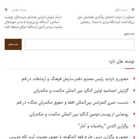
پست قبلی
پست بعدی
تصاویر / دیدار اعضای برگزاری همایش ملی
دیدار شورای اجرایی همایش «پیشتازان نهضت
بزرگداشت آیت‌الله یزدی با استاد رمضانی
اسلامی؛ آیت‌الله یزدی(ره)» با مدیر حوزه‌های
علمیه سراسر کشور آیت‌الله اعرافی(حفظه الله)
جستجو
جستجو
نوشته های تازه
حضور و بازدید رئیس محترم دفتر سازمان فرهنگ و ارتباطات در قم
گزارش اختتامیه اولین کنگره بین المللی حکمت و حکمرانی
نشست خبری کنفرانس بین‌المللی «فقه و حقوق حکمرانیِ جنگ» در قم
رونمایی از پوستر دومین کنگره بین المللی حکمت و حکمرانی
برگزاری کلاس “ریاضیات و آمار”
حضور و برگزاری درس خارج فقه الحکومه با حضور حضرت آیت الله مدرسی