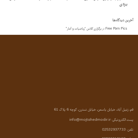
یزدی
آخرین دیدگاه‌ها
Free Porn Pics
در
برگزاری کلاس “ریاضیات و آمار”
قم، زنبیل آباد، خیابان یاسمن، خیابان نسترن، کوچه 6 پلاک 61
پست الکترونیکی:
info@mojtahedmodir.ir
تلفن: 02532937733