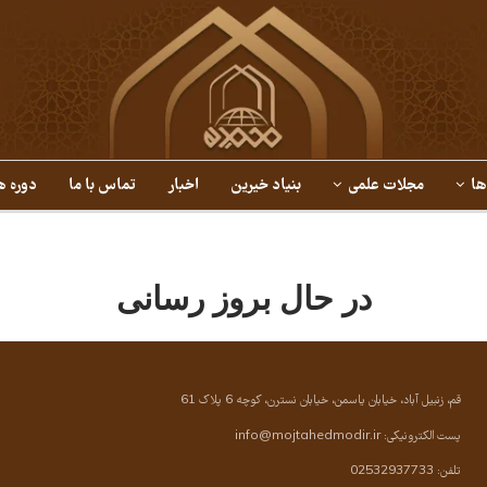
ها
مجلات علمی
بنیاد خیرین
اخبار
تماس با ما
دوره ه
در حال بروز رسانی
قم، زنبیل آباد، خیابان یاسمن، خیابان نسترن، کوچه 6 پلاک 61
پست الکترونیکی:
info@mojtahedmodir.ir
تلفن: 02532937733