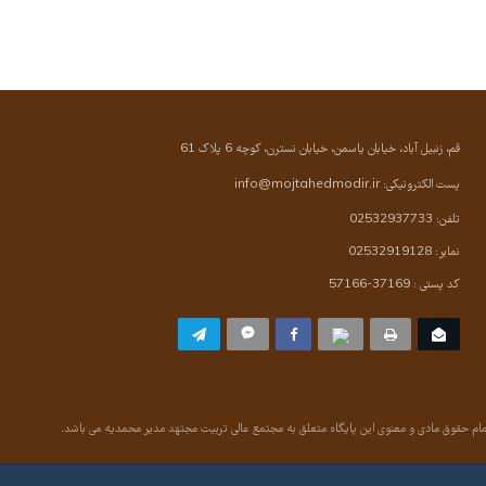
قم، زنبیل آباد، خیابان یاسمن، خیابان نسترن، کوچه 6 پلاک 61
پست الکترونیکی:
info@mojtahedmodir.ir
تلفن: 02532937733
نمابر: 02532919128
کد پستی : 37169-57166
ام حقوق مادی و معنوی این پایگاه متعلق به مجتمع عالی تربیت مجتهد مدیر محمدیه می باشد.