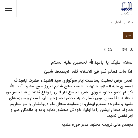
خانه
اخبار
اخبار
0
391
السلام علیک یا اباعبدالله الحسین علیه السلام
اذا مات العالم ثلم فی الاسلام ثلمه لایسدها شیئ
ضمن عرض تسلیت بمناسبت ایام سوگواری سید الشهداء حضرت اباعبدالله
الحسین علیه السلام، با نهایت تاسف مطلع شدیم امروز صبح حضرت آیت الله
نکونام عضو محترم شورای علمی مجتمع دار فانی را وداع گفتند و به محضر حق
شتافتند. لذا ضمن عرض تسلیت به محضر امام زمان علیه السلام و حوزه های
علمیه و خانواده محترم ایشان، از خداوند متعال علو درجاتشان را خواستاریم.
خداوند متعال ایشان را با اولیاء خودش محشور نماید و به بازماندگان صبر و
اجر تفضل نماید.
مجتمع عالی تربیت مجتهد مدیر حوزه علمیه