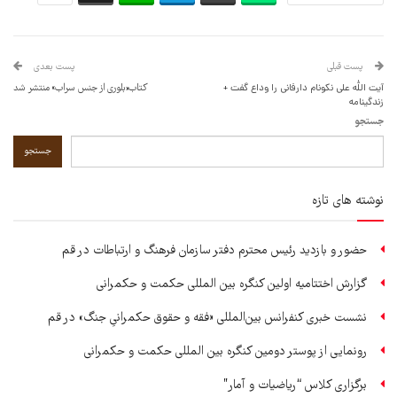
پست قبلی
پست بعدی
آیت الله علی نکونام دارفانی را وداع گفت +
کتاب«بلوری از جنس سراب» منتشر شد
زندگینامه
جستجو
جستجو
نوشته های تازه
حضور و بازدید رئیس محترم دفتر سازمان فرهنگ و ارتباطات در قم
گزارش اختتامیه اولین کنگره بین المللی حکمت و حکمرانی
نشست خبری کنفرانس بین‌المللی «فقه و حقوق حکمرانیِ جنگ» در قم
رونمایی از پوستر دومین کنگره بین المللی حکمت و حکمرانی
برگزاری کلاس “ریاضیات و آمار”