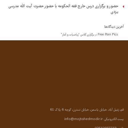
حضور و برگزاری درس خارج فقه الحکومه با حضور حضرت آیت الله مدرسی
یزدی
آخرین دیدگاه‌ها
Free Porn Pics
در
برگزاری کلاس “ریاضیات و آمار”
قم، زنبیل آباد، خیابان یاسمن، خیابان نسترن، کوچه 6 پلاک 61
پست الکترونیکی:
info@mojtahedmodir.ir