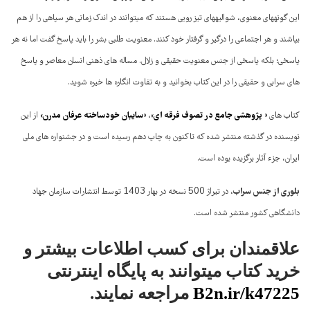
این گونه­های معنوی، شوالیه­های تیز رویی هستند که می­توانند در اندک زمانی هر سپاهی را از هم
بپاشند و هر اجتماعی را درگیر و گرفتار خود کنند. معنویت طلبی بشر را باید پاسخ گفت اما نه هر
پاسخی؛ بلکه پاسخی از جنس معنویت حقیقی و زلال. مساله های ذهنی انسان معاصر و پاسخ
های سرابی و حقیقی را در این کتاب بخوانید و به تفاوت انگاره ها خیره شوید.
پژوهشی جامع در تصوف فرقه ای
سایبان خودساخته عرفان مدرن
کتاب های «
»، «
» از این
نویسنده در گذشته منتشر شده که تاکنون به چاپ دهم رسیده است و در جشنواره های ملی
ایران، جزء آثار برگزیده بوده است.
بلوری از جنس سراب
، در تیراژ 500 نسخه در بهار 1403 توسط انتشارات سازمان جهاد
دانشگاهی کشور منتشر شده است.
علاقمندان برای کسب اطلاعات بیشتر و
خرید کتاب میتوانند به پایگاه اینترنتی
B2n.ir/k47225
مراجعه نمایند
.