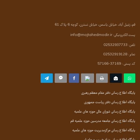
قم، زنبیل آباد، خیابان یاسمن، خیابان نسترن، کوچه 6 پلاک 61
پست الکترونیکی:
info@mojtahedmodir.ir
تلفن: 02532937733
نمابر: 02532919128
کد پستی : 37169-57166
پایگاه اطلاع رسانی دفتر مقام معظم رهبری
پایگاه اطلاع رسانی دفتر ریاست جمهوری
پایگاه اطلاع رسانی شورای عالی حوزه های علمیه
پایگاه اطلاع رسانی جامعه مدرسین حوزه علمیه قم
پایگاه اطلاع رسانی مرکزمدیریت حوزه های علمیه