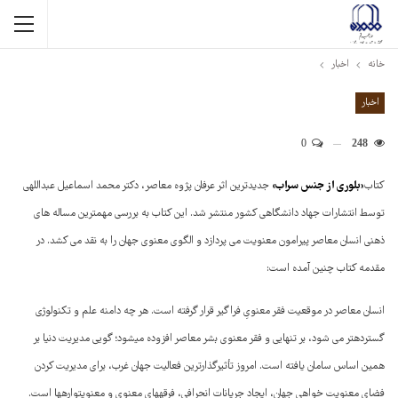
خانه
اخبار
اخبار
0
248
«
بلوری از جنس سراب
»
کتاب
جدیدترین اثر عرفان پژوه معاصر، دکتر محمد اسماعیل عبداللهی
توسط انتشارات جهاد دانشگاهی کشور منتشر شد. این کتاب به بررسی مهمترین مساله های
ذهنی انسان معاصر پیرامون معنویت می پردازد و الگوی معنوی جهان را به نقد می کشد. در
مقدمه کتاب چنین آمده است:
انسان معاصر در موقعیت فقر معنویِ فراگیر قرار گرفته است. هر چه دامنه علم و تکنولوژی
گسترده­تر می شود، بر تنهایی و فقر معنوی بشر معاصر افزوده می­شود؛ گویی مدیریت دنیا بر
همین اساس سامان یافته است. امروز تأثیرگذارترین فعالیت جهان غرب، برای مدیریت کردن
فضای معنویت خواهی جهان، ایجاد جریانات انحرافی، فرقه­های معنوی و معنویت­واره­ها است.