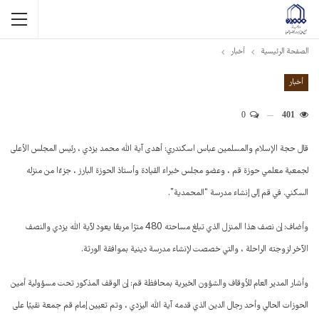
الصفحة الرئيسية
أخبار
أخبار
0
401
قال حجة الإسلام والمسلمين عباس اسكندري: أهدى آية الله محمد يزدي ، رئيس المجلس الأعلى
لجمعية معلمي حوزة قم ، وعضو مجلس خبراء القيادة وأستاذ الحوزة البارز ، جزءًا من منزله
السكني. في قم إلى إنشاء مدرسة “المحمدية”.
وأضاف: إن نصف هذا المنزل الذي تبلغ مساحته 480 مترًا مربعًا يعود لآية الله يزدي والنصف
الآخر لزوجته الراحلة ، والتي خصصت لإنشاء مدرسة دينية بموافقة الورثة.
وأشار المدير العام للأوقاف والشؤون الخيرية بمحافظة قم: إن الوقف المذكور تحت مسؤولية أمين
الحوزات الحالي وأحد رجال الدين الذي قدمه آية الله اليزدي ، وتم تعيين إمام قم جمعة نقيبًا على