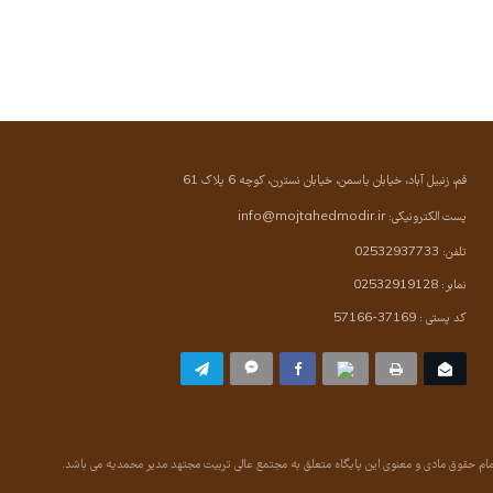
قم، زنبیل آباد، خیابان یاسمن، خیابان نسترن، کوچه 6 پلاک 61
پست الکترونیکی:
info@mojtahedmodir.ir
تلفن: 02532937733
نمابر: 02532919128
کد پستی : 37169-57166
ام حقوق مادی و معنوی این پایگاه متعلق به مجتمع عالی تربیت مجتهد مدیر محمدیه می باشد.