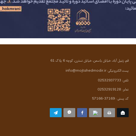
قم، زنبیل آباد، خیابان یاسمن، خیابان نسترن، کوچه 6 پلاک 61
پست الکترونیکی:
info@mojtahedmodir.ir
تلفن: 02532937733
نمابر: 02532919128
کد پستی : 37169-57166