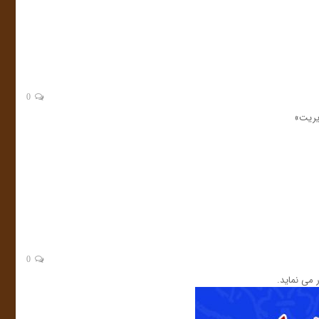
0
دیریت»
0
 می نماید.