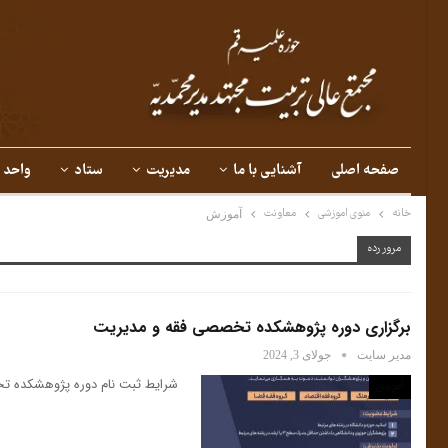
صفحه اصلی
آشنایی با ما
مدیریت
ستاد
واحد 
خانه
منوی اموزشی
معاونت
آموزش
مرور رده
برگزاری دوره پژوهشکده تخصصی فقه و مدیریت
مدیر سایت
جولای 3, 2024
شرایط ثبت نام دوره پژوهشکده ت
آموزش