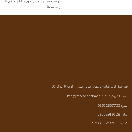
تربیت مجتهد مدیر حوزه علمیه قم با
رسانه ها.
قم، زنبیل آباد، خیابان یاسمن، خیابان نسترن، کوچه 6 پلاک 61
پست الکترونیکی:
info@mojtahedmodir.ir
تلفن: 02532937733
نمابر: 02532919128
کد پستی : 37169-57166