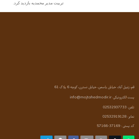
تربیت مدیر محمدیه بازدید کرد.
قم، زنبیل آباد، خیابان یاسمن، خیابان نسترن، کوچه 6 پلاک 61
پست الکترونیکی:
info@mojtahedmodir.ir
تلفن: 02532937733
نمابر: 02532919128
کد پستی : 37169-57166