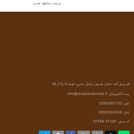
تربیت مجتهد مدیر
قم، زنبیل آباد، خیابان یاسمن، خیابان نسترن، کوچه 6 پلاک 61
پست الکترونیکی:
info@mojtahedmodir.ir
تلفن: 02532937733
نمابر: 02532919128
کد پستی : 37169-57166