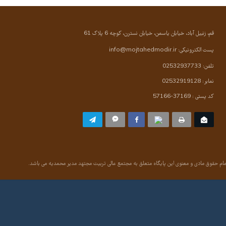
قم، زنبیل آباد، خیابان یاسمن، خیابان نسترن، کوچه 6 پلاک 61
پست الکترونیکی:
info@mojtahedmodir.ir
تلفن: 02532937733
نمابر: 02532919128
کد پستی : 37169-57166
ام حقوق مادی و معنوی این پایگاه متعلق به مجتمع عالی تربیت مجتهد مدیر محمدیه می باشد.