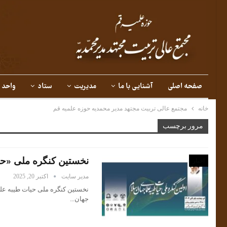
صفحه اصلی
آشنایی با ما
مدیریت
ستاد
واحد 
خانه
مجتمع عالی تربیت مجتهد مدیر محمدیه حوزه علمیه قم
مرور برچسب
نخستین کنگره ملی «حی
اخبار
مدیر سایت
اکتبر 20, 2025
نخستین کنگره ملی حیات طیبه علم
جهان…