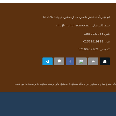
قم، زنبیل آباد، خیابان یاسمن، خیابان نسترن، کوچه 6 پلاک 61
پست الکترونیکی:
info@mojtahedmodir.ir
تلفن: 02532937733
نمابر: 02532919128
کد پستی : 37169-57166
ام حقوق مادی و معنوی این پایگاه متعلق به مجتمع عالی تربیت مجتهد مدیر محمدیه می باشد.