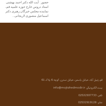
حضور : آیت الله دکتر احمد بهشتی
استاد دروس خارج حوزه علمیه قم،‌
نماینده مجلس خبرگان رهبری دکتر
اسماعیل منصوری لاریجانی…
قم، زنبیل آباد، خیابان یاسمن، خیابان نسترن، کوچه 6 پلاک 61
پست الکترونیکی:
info@mojtahedmodir.ir
تلفن: 02532937733
نمابر: 02532919128