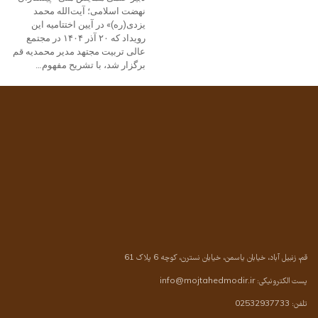
نهضت اسلامی؛ آیت‌الله محمد
یزدی(ره)» در آیین اختتامیه این
رویداد که ۲۰ آذر ۱۴۰۴ در مجتمع
عالی تربیت مجتهد مدیر محمدیه قم
برگزار شد، با تشریح مفهوم…
قم، زنبیل آباد، خیابان یاسمن، خیابان نسترن، کوچه 6 پلاک 61
پست الکترونیکی:
info@mojtahedmodir.ir
تلفن: 02532937733