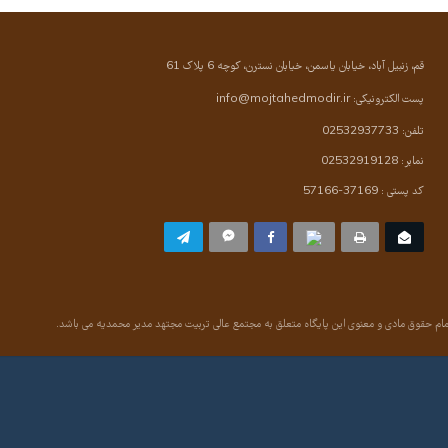
قم، زنبیل آباد، خیابان یاسمن، خیابان نسترن، کوچه 6 پلاک 61
پست الکترونیکی:
info@mojtahedmodir.ir
تلفن: 02532937733
نمابر: 02532919128
کد پستی : 37169-57166
ام حقوق مادی و معنوی این پایگاه متعلق به مجتمع عالی تربیت مجتهد مدیر محمدیه می باشد.