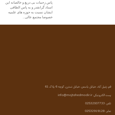
پاس زحمات بی دریغ و خالصانه این
استاد گرانقدر و به پاس الطافی
ایشان نسبت به حوزه های علمیه
خصوصا مجتمع عالی…
قم، زنبیل آباد، خیابان یاسمن، خیابان نسترن، کوچه 6 پلاک 61
پست الکترونیکی:
info@mojtahedmodir.ir
تلفن: 02532937733
نمابر: 02532919128