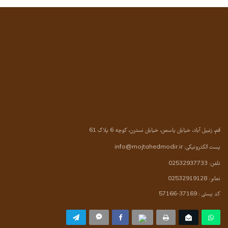
قم، زنبیل آباد، خیابان یاسمن، خیابان نسترن، کوچه 6 پلاک 61
پست الکترونیکی:
info@mojtahedmodir.ir
تلفن: 02532937733
نمابر: 02532919128
کد پستی : 37169-57166