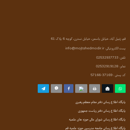
قم، زنبیل آباد، خیابان یاسمن، خیابان نسترن، کوچه 6 پلاک 61
پست الکترونیکی:
info@mojtahedmodir.ir
تلفن: 02532937733
نمابر: 02532919128
کد پستی : 37169-57166
پایگاه اطلاع رسانی دفتر مقام معظم رهبری
پایگاه اطلاع رسانی دفتر ریاست جمهوری
پایگاه اطلاع رسانی شورای عالی حوزه های علمیه
پایگاه اطلاع رسانی جامعه مدرسین حوزه علمیه قم