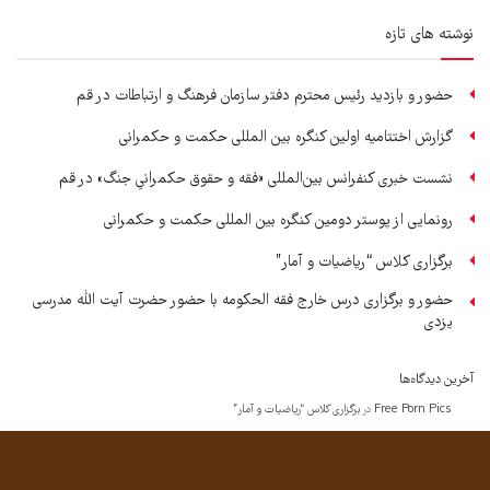
نوشته های تازه
حضور و بازدید رئیس محترم دفتر سازمان فرهنگ و ارتباطات در قم
گزارش اختتامیه اولین کنگره بین المللی حکمت و حکمرانی
نشست خبری کنفرانس بین‌المللی «فقه و حقوق حکمرانیِ جنگ» در قم
رونمایی از پوستر دومین کنگره بین المللی حکمت و حکمرانی
برگزاری کلاس “ریاضیات و آمار”
حضور و برگزاری درس خارج فقه الحکومه با حضور حضرت آیت الله مدرسی
یزدی
آخرین دیدگاه‌ها
Free Porn Pics
در
برگزاری کلاس “ریاضیات و آمار”