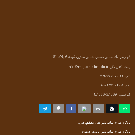
قم، زنبیل آباد، خیابان یاسمن، خیابان نسترن، کوچه 6 پلاک 61
پست الکترونیکی:
info@mojtahedmodir.ir
تلفن: 02532937733
نمابر: 02532919128
کد پستی : 37169-57166
پایگاه اطلاع رسانی دفتر مقام معظم رهبری
پایگاه اطلاع رسانی دفتر ریاست جمهوری