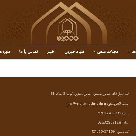
ها
مجلات علمی
بنیاد خیرین
اخبار
تماس با ما
دوره ه
قم، زنبیل آباد، خیابان یاسمن، خیابان نسترن، کوچه 6 پلاک 61
پست الکترونیکی:
info@mojtahedmodir.ir
تلفن: 02532937733
نمابر: 02532919128
کد پستی : 37169-57166