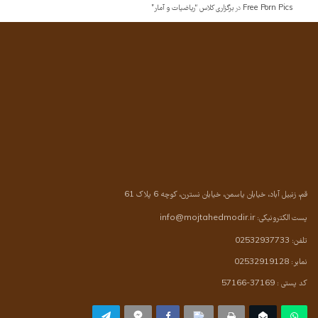
Free Porn Pics
در
برگزاری کلاس “ریاضیات و آمار”
قم، زنبیل آباد، خیابان یاسمن، خیابان نسترن، کوچه 6 پلاک 61
پست الکترونیکی:
info@mojtahedmodir.ir
تلفن: 02532937733
نمابر: 02532919128
کد پستی : 37169-57166