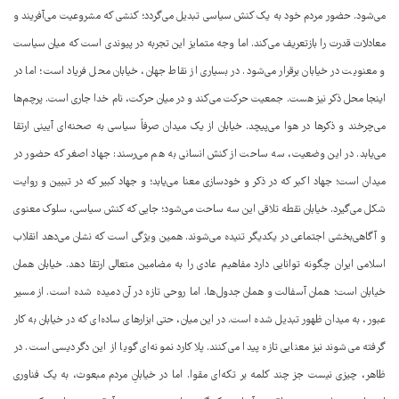
می‌شود. حضور مردم خود به یک کنش سیاسی تبدیل می‌گردد؛ کنشی که مشروعیت می‌آفریند و
معادلات قدرت را بازتعریف می‌کند. اما وجه متمایز این تجربه در پیوندی است که میان سیاست
و معنویت در خیابان برقرار می‌شود. در بسیاری از نقاط جهان، خیابان محل فریاد است؛ اما در
اینجا محل ذکر نیز هست. جمعیت حرکت می‌کند و در میان حرکت، نام خدا جاری است. پرچم‌ها
می‌چرخند و ذکرها در هوا می‌پیچد. خیابان از یک میدان صرفاً سیاسی به صحنه‌ای آیینی ارتقا
می‌یابد. در این وضعیت، سه ساحت از کنش انسانی به هم می‌رسند: جهاد اصغر که حضور در
میدان است؛ جهاد اکبر که در ذکر و خودسازی معنا می‌یابد؛ و جهاد کبیر که در تبیین و روایت
شکل می‌گیرد. خیابان نقطه تلاقی این سه ساحت می‌شود؛ جایی که کنش سیاسی، سلوک معنوی
و آگاهی‌بخشی اجتماعی در یکدیگر تنیده می‌شوند. همین ویژگی است که نشان می‌دهد انقلاب
اسلامی ایران چگونه توانایی دارد مفاهیم عادی را به مضامین متعالی ارتقا دهد. خیابان همان
خیابان است؛ همان آسفالت و همان جدول‌ها. اما روحی تازه در آن دمیده شده است. از مسیر
عبور، به میدان ظهور تبدیل شده است. در این میان، حتی ابزارهای ساده‌ای که در خیابان به کار
گرفته می‌شوند نیز معنایی تازه پیدا می‌کنند. پلاکارد نمونه‌ای گویا از این دگردیسی است. در
ظاهر، چیزی نیست جز چند کلمه بر تکه‌ای مقوا. اما در خیابانِ مردم مبعوث، به یک فناوری