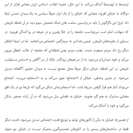
تردیدها یا تهدیدها آشکار می‌کند. با این حال، تجربه انقلاب اسلامی ایران معنایی فراتر از این
دوگانه به خیابان افزود؛ معنایی که خیابان را از یک ابزار صرفاً سیاسی به یک میدان تمدنی ارتقا
داد. اوج این دگرگونی را باید در واپسین ساعت های جنگ تحمیلی سوم دید؛ در آن لحظه تاریخی
که شهادت امام امت می‌توانست جامعه را در خلأ رهبری و در نتیجه در پراکندگی فروبرد. در
بسیاری از تجربه‌های تاریخی، چنین رخدادی به سردرگمی اجتماعی می‌انجامد. اما در اینجا اتفاقی
دیگر رخ داد: مردم مبعوث شدند. بعثت مردم یعنی لحظه‌ای که جامعه از حالت انفعال بیرون
می‌آید و خود میدان‌دار می‌شود. نه از سر هیجان زودگذر، بلکه از سر آگاهی و احساس مسئولیت
تاریخی. در این لحظه، خیابان دیگر صرفاً محل تجمع نیست؛ به میدان حضور آگاهانه تبدیل
می‌شود. در چنین وضعی، خیابان از «اجتماع» عبور می‌کند و به «انسجام» می‌رسد. اجتماع
می‌تواند کنار هم قرار گرفتن بدن‌ها باشد، اما انسجام زمانی شکل می‌گیرد که دل‌ها نیز در یک افق
معنایی مشترک به هم گره بخورند. خیابان به فضایی بدل می‌شود که در آن اراده جمعی شکل
می‌گیرد و خود را آشکار می‌کند.
از همین‌جا خیابان به یکی از کانون‌های تولید و توزیع قدرت اجتماعی تبدیل می‌شود. قدرت دیگر
فقط در ساختمان‌های رسمی یا در اتاق‌های تصمیم‌گیری متمرکز نیست؛ در خیابان نیز متولد