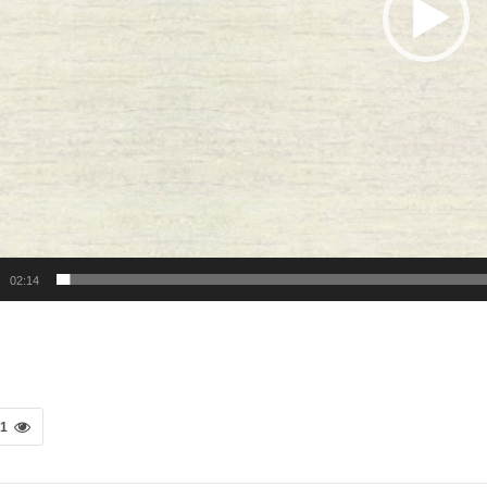
02:14
41