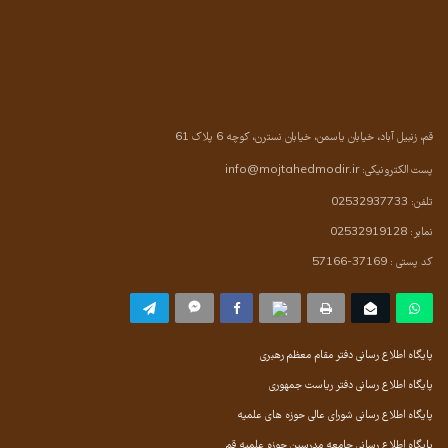
قم، زنبیل آباد، خیابان یاسمن، خیابان نسترن، کوچه 6 پلاک 61
پست الکترونیکی:
info@mojtahedmodir.ir
تلفن: 02532937733
نمابر: 02532919128
کد پستی : 37169-57166
پایگاه اطلاع رسانی دفتر مقام معظم رهبری
پایگاه اطلاع رسانی دفتر ریاست جمهوری
پایگاه اطلاع رسانی شورای عالی حوزه های علمیه
پایگاه اطلاع رسانی جامعه مدرسین حوزه علمیه قم