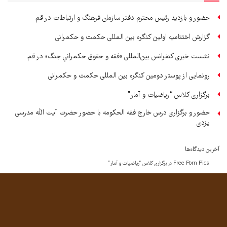
حضور و بازدید رئیس محترم دفتر سازمان فرهنگ و ارتباطات در قم
گزارش اختتامیه اولین کنگره بین المللی حکمت و حکمرانی
نشست خبری کنفرانس بین‌المللی «فقه و حقوق حکمرانیِ جنگ» در قم
رونمایی از پوستر دومین کنگره بین المللی حکمت و حکمرانی
برگزاری کلاس “ریاضیات و آمار”
حضور و برگزاری درس خارج فقه الحکومه با حضور حضرت آیت الله مدرسی
یزدی
آخرین دیدگاه‌ها
Free Porn Pics
در
برگزاری کلاس “ریاضیات و آمار”