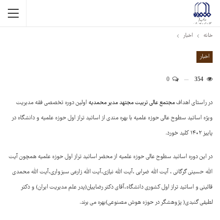
خانه
اخبار
اخبار
0
354
در راستای اهداف
مجتمع عالی تربیت مجتهد مدیر محمدیه
اولین دوره تخصصی فقه مدیریت
ویژه اساتید سطوح عالی حوزه علمیه با بهره مندی از اساتید تراز اول حوزه علمیه و دانشگاه در
پاییز ۱۴۰۲ کلید خورد.
در این دوره اساتید سطوح عالی حوزه علمیه از محضر اساتید تراز اول حوزه علمیه همچون آیت
الله حسینی گرگانی ، آیت الله ضرابی ،آیت الله نیازی،آیت الله زارعی سبزواری،آیت الله محمدی
قائینی و اساتید تراز اول کشوری دانشگاه،آقای دکتر رضاییان(پدر علم مدیریت ایران) و دکتر
لطیفی گنبدی( پژوهشگر در حوزه هوش مصنوعی)بهره می برند.