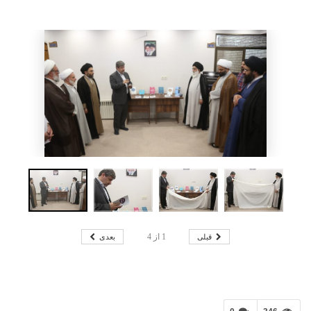
قبلی
بعدی
1
از
4