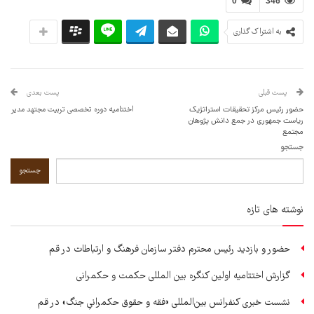
0
346
به اشتراک گذاری
پست قبلی
پست بعدی
حضور رئیس مرکز تحقیقات استراتژیک
اختتامیه دوره تخصصی تربیت مجتهد مدیر
ریاست جمهوری در جمع دانش پژوهان
مجتمع
جستجو
جستجو
نوشته های تازه
حضور و بازدید رئیس محترم دفتر سازمان فرهنگ و ارتباطات در قم
گزارش اختتامیه اولین کنگره بین المللی حکمت و حکمرانی
نشست خبری کنفرانس بین‌المللی «فقه و حقوق حکمرانیِ جنگ» در قم