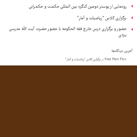
رونمایی از پوستر دومین کنگره بین المللی حکمت و حکمرانی
برگزاری کلاس “ریاضیات و آمار”
حضور و برگزاری درس خارج فقه الحکومه با حضور حضرت آیت الله مدرسی
یزدی
آخرین دیدگاه‌ها
Free Porn Pics
در
برگزاری کلاس “ریاضیات و آمار”